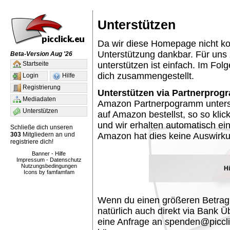
Unterstützen
Da wir diese Homepage nicht kos
Unterstützung dankbar. Für uns
Beta-Version Aug '26
unterstützen ist einfach. Im Fol
Startseite
dich zusammengestellt.
Login
Hilfe
Registrierung
Unterstützen via Partnerprog
Mediadaten
Amazon Partnerpogramm unters
Unterstützen
auf Amazon bestellst, so so klic
und wir erhalten automatisch ein
Schließe dich unseren
303
Mitgliedern an und
Amazon hat dies keine Auswirk
registriere dich!
Banner
-
Hilfe
Impressum
-
Datenschutz
Nutzungsbedingungen
H
Icons by famfamfam
Wenn du einen größeren Betrag
natürlich auch direkt via Bank 
eine Anfrage an spenden@picclic